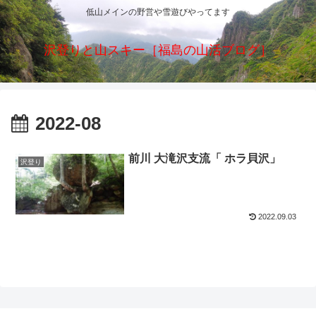
低山メインの野営や雪遊びやってます
沢登りと山スキー［福島の山活ブログ］
2022-08
前川 大滝沢支流「 ホラ貝沢」
沢登り
2022.09.03